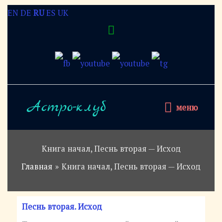
Перейти
EN
DE
RU
ES
UK
Над
к
содержимому
хедером
меню
Астро-клуб
меню
Книга начал, Песнь вторая — Исход
Главная
Книга начал, Песнь вторая — Исход
Песнь вторая. Исход