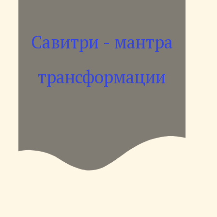
Савитри - мантра
трансформации