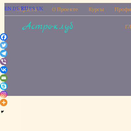
Перейти
EN
DE
RU
ES
UK
Справка
О Проекте
Курсы
Профи
к
содержимому
Астро-клуб
Г