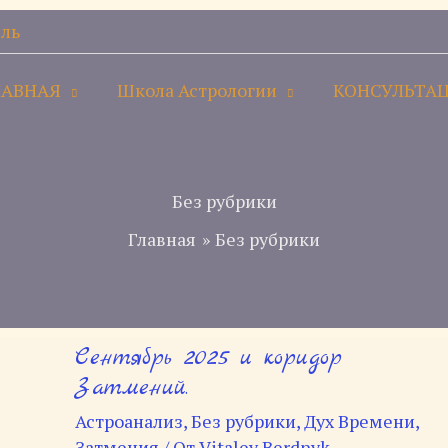
ль
ЛАВНАЯ
Школа Астрологии
КОНСУЛЬТА
Без рубрики
Главная
Без рубрики
Сентябрь 2025 и коридор
Сентябрь
2025
Затмений.
и
Астроанализ
,
Без рубрики
,
Дух Времени
,
коридор
Затмения
/ От
Vitaley Berdnyk