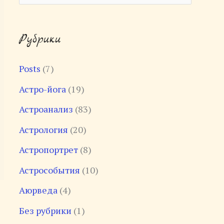
о
и
Рубрики
с
к
Posts
(7)
:
Астро-йога
(19)
Астроанализ
(83)
Астрология
(20)
Астропортрет
(8)
Астрособытия
(10)
Аюрведа
(4)
Без рубрики
(1)