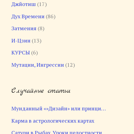
Джйотиш
(17)
Дух Времени
(86)
Затмения
(8)
И-Цзин
(13)
КУРСЫ
(6)
Мутации, Ингрессии
(12)
Случайные статьи
Мунданный «»Дизайн» или принци…
Карма в астрологических картах
Сатурн в Рыбах. Уроки целостности.