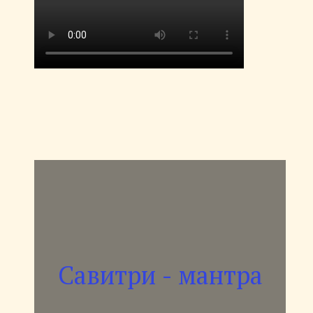
Савитри - мантра