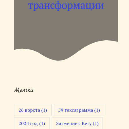
трансформации
Метки
26 ворота
(1)
59 гексаграмма
(1)
2024 год
(1)
Затмение с Кету
(1)