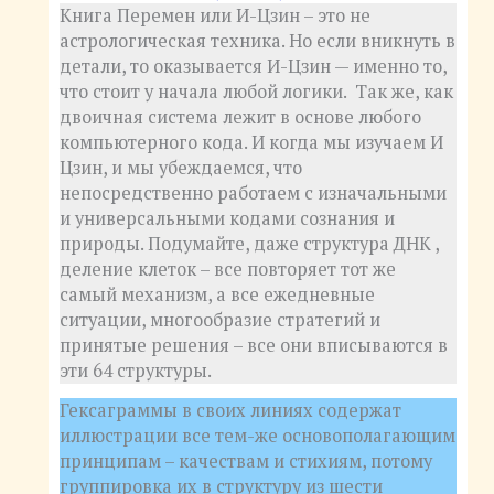
Книга Перемен или И-Цзин – это не
астрологическая техника. Но если вникнуть в
детали, то оказывается И-Цзин — именно то,
что стоит у начала любой логики. Так же, как
двоичная система лежит в основе любого
компьютерного кода. И когда мы изучаем И
Цзин, и мы убеждаемся, что
непосредственно работаем с изначальными
и универсальными кодами сознания и
природы. Подумайте, даже структура ДНК ,
деление клеток – все повторяет тот же
самый механизм, а все ежедневные
ситуации, многообразие стратегий и
принятые решения – все они вписываются в
эти 64 структуры.
Гексаграммы в своих линиях содержат
иллюстрации все тем-же основополагающим
принципам – качествам и стихиям, потому
группировка их в структуру из шести