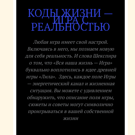
КОДЫ ЖИЗНИ —
ИГРА С
РЕАЛЬНОСТЬЮ
Любая игра имеет свой настрой.
Включаясь в него, мы познаем новую
для себя реальность. И слова Шекспира
о том, что «Вся наша жизнь — Игра»
буквально воплотились в идее древней
игры «Лила». Здесь, каждое поле Игры
— энергетический канал и жизненная
ситуация. Вы можете с удивлением
обнаружить, что описание поля игры,
сюжеты и советы могут символично
проигрываться в вашей собственной
жизни