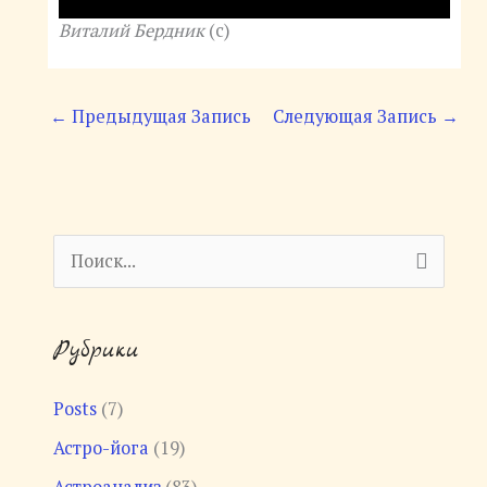
Виталий Бердник
(с)
←
Предыдущая Запись
Следующая Запись
→
П
о
и
Рубрики
с
к
Posts
(7)
:
Астро-йога
(19)