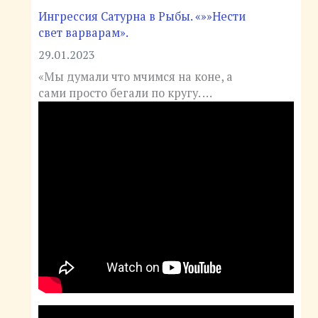
Ингрессия Сатурна в Рыбы. «»»Нести
свет варварам».
29.01.2023
«Мы думали что мчимся на коне, а
сами просто бегали по кругу. …