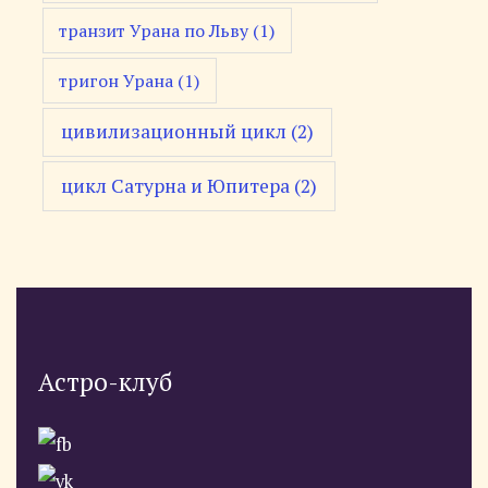
транзит Урана по Льву
(1)
тригон Урана
(1)
цивилизационный цикл
(2)
цикл Сатурна и Юпитера
(2)
Астро-клуб