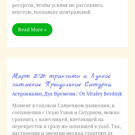
ресурсов, чтобы усилия не рассеялись
впустую, поскольку центральной
Read More »
Март 2026 транзиты и Лунное
Март
2026
затмение. Преодоление Сатурна
транзиты
Астроанализ
,
Дух Времени
/ От
Vitaley Berdnyk
и
Лунное
Момент в годовом Солнечном движении, в
затмение.
соединении с Осью Узлов и Сатурном, можно
Преодоление
сравнить с колесницей, влетающей на
Сатурна
перекресток и сразу же попавшей в ухаб. Так,
настроения и энергии месяца стартуют от