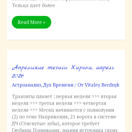
Тельца дает более
Read More »
Апрельские тезисы Хирона, апрель
Апрельские
тезисы
2026
Хирона,
Астроанализ
,
Дух Времени
/ От
Vitaley Berdnyk
апрель
2026
Транзиты планет ; первая неделя >>> вторая
неделя >>> третья неделя >>> четвертая
неделя >>> Месяц начинается с полнолуния
(2) по теме Напряжения, 21 ворота в системе
ДЧ (Стиснутые зубы), которое требует
Глубины Понимания, знания источника своих