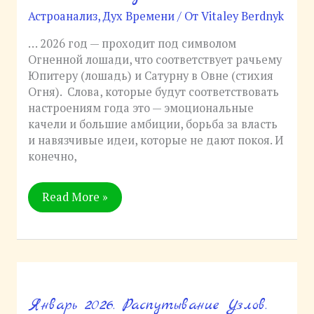
–
Астроанализ
,
Дух Времени
/ От
Vitaley Berdnyk
астропрогноз.
Галоп
… 2026 год — проходит под символом
Огненной
Огненной лошади, что соответствует рачьему
Лошади
Юпитеру (лошадь) и Сатурну в Овне (стихия
Огня). Слова, которые будут соответствовать
настроениям года это — эмоциональные
качели и большие амбиции, борьба за власть
и навязчивые идеи, которые не дают покоя. И
конечно,
Read More »
Январь 2026. Распутывание Узлов.
Январь