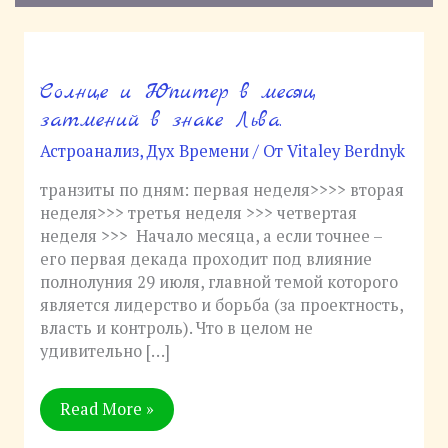
Солнце и Юпитер в месяц
Солнце
и
затмений в знаке Льва.
Юпитер
Астроанализ
,
Дух Времени
/ От
Vitaley Berdnyk
в
месяц
транзиты по дням: первая неделя>>>> вторая
затмений
неделя>>> третья неделя >>> четвертая
в
неделя >>> Начало месяца, а если точнее –
знаке
его первая декада проходит под влияние
Льва.
полнолуния 29 июля, главной темой которого
является лидерство и борьба (за проектность,
власть и контроль). Что в целом не
удивительно […]
Read More »