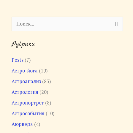
П
о
Рубрики
и
с
Posts
(7)
к
Астро-йога
(19)
:
Астроанализ
(83)
Астрология
(20)
Астропортрет
(8)
Астрособытия
(10)
Аюрведа
(4)