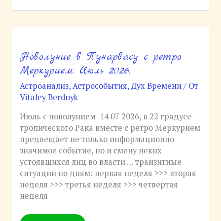
Новолуние в Пунарвасу с ретро
Новолуние
в
Меркурием. Июль 2026.
Пунарвасу
Астроанализ
,
Астрособытия
,
Дух Времени
/ От
с
Vitaley Berdnyk
ретро
Меркурием.
Июль с новолунием 14 07 2026, в 22 градусе
Июль
тропического Рака вместе с ретро Меркурием
2026.
предвещает не только информационно
значимое событие, но и смену неких
устоявшихся лиц во власти … транзитные
ситуации по дням: первая неделя >>> вторая
неделя >>> третья неделя >>> четвертая
неделя