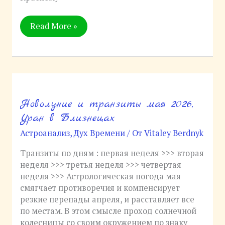
Read More »
Новолуние и транзиты мая 2026,
Новолуние
и
Уран в Близнецах
транзиты
Астроанализ
,
Дух Времени
/ От
Vitaley Berdnyk
мая
2026,
Транзиты по дням : первая неделя >>> вторая
Уран
неделя >>> третья неделя >>> четвертая
в
неделя >>> Астрологическая погода мая
Близнецах
смягчает противоречия и компенсирует
резкие перепады апреля, и расставляет все
по местам. В этом смысле проход солнечной
колесницы со своим окружением по знаку