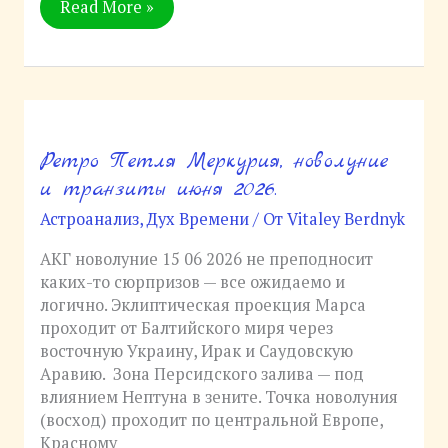
Read More »
Ретро Петля Меркурия, новолуние
Ретро
Петля
и транзиты июня 2026.
Меркурия,
Астроанализ
,
Дух Времени
/ От
Vitaley Berdnyk
новолуние
и
АКГ новолуние 15 06 2026 не преподносит
транзиты
каких-то сюрпризов — все ожидаемо и
июня
логично. Эклиптическая проекция Марса
2026.
проходит от Балтийского миря через
восточную Украину, Ирак и Саудовскую
Аравию. Зона Персидского залива — под
влиянием Нептуна в зените. Точка новолуния
(восход) проходит по центральной Европе,
Красному