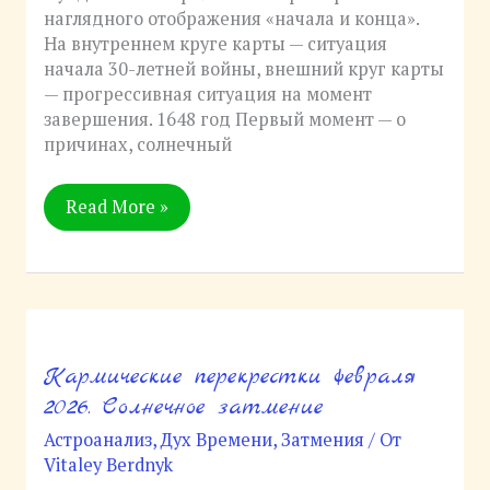
наглядного отображения «начала и конца».
На внутреннем круге карты — ситуация
начала 30-летней войны, внешний круг карты
— прогрессивная ситуация на момент
завершения. 1648 год Первый момент — о
причинах, солнечный
Read More »
Кармические перекрестки февраля
Кармические
перекрестки
2026. Солнечное затмение
февраля
Астроанализ
,
Дух Времени
,
Затмения
/ От
2026.
Vitaley Berdnyk
Солнечное