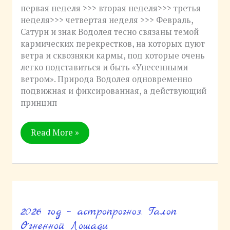
затмение
первая неделя >>> вторая неделя>>> третья
неделя>>> четвертая неделя >>> Февраль,
Сатурн и знак Водолея тесно связаны темой
кармических перекрестков, на которых дуют
ветра и сквозняки кармы, под которые очень
легко подставиться и быть «Унесенными
ветром». Природа Водолея одновременно
подвижная и фиксированная, а действующий
принцип
Read More »
2026 год – астропрогноз. Галоп
2026
год
Огненной Лошади