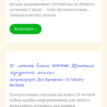
весьма напряженных обстоятельств Лунного
затмения 3 числа — тема Несоответствия …
Замешательство, начало
Read More »
30 летняя война 1618-1648. Краткий
30
летняя
мунданный анализ
война
Астропортрет
,
Дух Времени
/ От
Vitaley
1618-
Berdnyk
1648.
Краткий
Прогрессивная ситуация на конец 30-летней
мунданный
войны крайне информативная для любого
анализ
мунданного астролога как пример