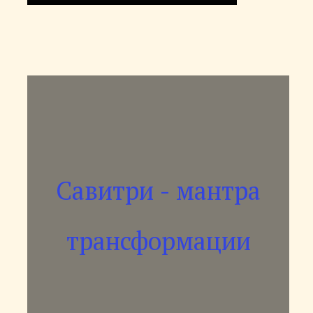
Савитри - мантра
трансформации