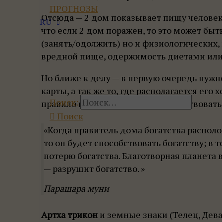
ПРОГНОЗЫ
Отсюда — 2 дом показывает пищу человек
RU
что если 2 дом поражен, то это может быт
(занять/одолжить) но и физиологических,
вредной пище, одержимость диетами или
Но ближе к делу — в первую очередь нужн
карты, а так же то, где располагается его
Поиск:
правило которым можно руководствоватьс
Поиск
«Когда правитель дома богатства располож
то он будет способствовать богатству; в т
потерю богатства. Благотворная планета в
— разрушит богатство. »
Парашара муни
Артха трикон
и земные знаки (Телец, Дева