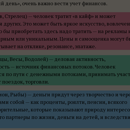
й день», очень важно вести учет финансов.
в, Стрелец) — человек тратит «в кайф» и может
я других. Это может быть яркое искусство, вовлече
о бы приобретать здесь надо тратить — на рекламы 
арным или уникальным. Цены и самооценка могут б
тывает на отклике, резонансе, эпатаже.
цы, Весы, Водолей) — деловая активность,
сть — источник финансовых потоков. Человек
ься по пути с денежными потоками, принимать учас
т поездок, торговли.
ион, Рыбы) — деньги придут через творчество и чер
ми собой — как проценты, роялти, пенсии, всякого
ворительные, которые показывают природу интерес
то партнеры по жизни, деньги на детей, и вследств