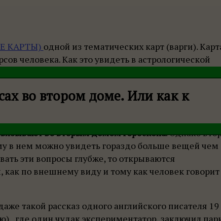
ИЕ КАРТЫ)
одной из тематических карт (варги). Карт
рсов человека. Как это увидеть в астрологической
сах во втором доме. Или как к
 связывают во вторым домом гороскопа
. Однако вто
му в нем можно увидеть гораздо больше вещей чем
овать эти вопросы глубже, то открываются
 как по внешнему виду и тому как человек говорит
даже такой рассказ одного английского писателя 19
ню), где один чудак экспериментатор, заключил пари