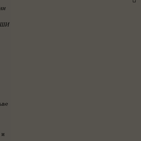
ни
АШИ
ьве
 и