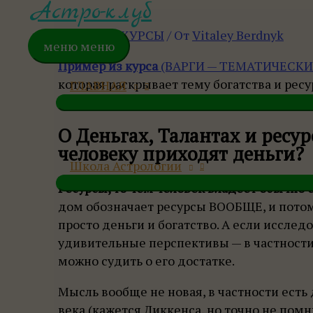
Астро-клуб
Джйотиш
,
КУРСЫ
/ От
Vitaley Berdnyk
меню
меню
Пример из курса
(ВАРГИ — ТЕМАТИЧЕСК
которая раскрывает тему богатства и ресу
ГЛАВНАЯ
карте и интерпретировать .
О Деньгах, Талантах и ресур
человеку приходят деньги?
Школа Астрологии
Ресурсы, то чем человек владеет обычно
дом обозначает ресурсы ВООБЩЕ, и пото
просто деньги и богатство. А если исслед
удивительные перспективы — в частности,
можно судить о его достатке.
Мысль вообще не новая, в частности есть 
века (кажется Диккенса, но точно не пом