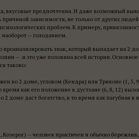
а, вкусовые предпочтения. И даже возможный выв
ь причиной зависимости, не только от других людей
 психологических проблем. К примеру, привязанност
 наоборот — голоданием.
о проанализировать знак, который выпадает на 2 д
 хозяин — и это уже половина всей истории. Основное
я таково:
ен во 2 доме, угловом (Кендра) или Триконе (1, 5, 9
о время как его положение в дустхане (6, 8, 12) вызо
о 2 доме даст богатство, в то время как пагубная в 
, Козерог) — человек практичен и обычно бережлив,