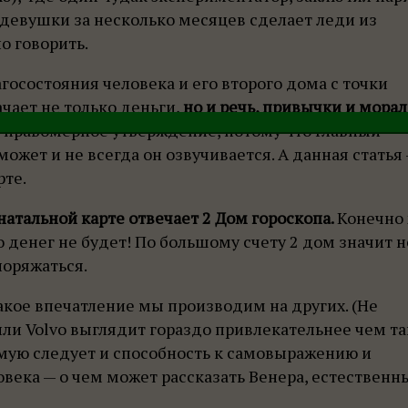
 девушки за несколько месяцев сделает леди из
о говорить.
госостояния человека и его второго дома с точки
ачает не только деньги,
но и речь, привычки и морал
е правомерное утверждение, потому что главный
ожет и не всегда он озвучивается. А данная статья
рте.
натальной карте отвечает 2 Дом гороскопа.
Конечно 
то денег не будет! По большому счету 2 дом значит н
поряжаться.
какое впечатление мы производим на других. (Не
ли Volvo выглядит гораздо привлекательнее чем т
ямую следует и способность к самовыражению и
века — о чем может рассказать Венера, естествен