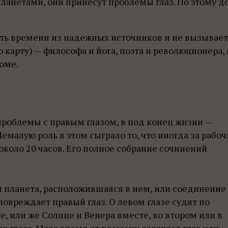
ланетами, они принесут проблемы глаз. По этому д
ть времени из надежных источников и не вызывает
карту) — философа и йога, поэта и революционера, 
оме.
ь проблемы с правым глазом, в под конец жизни —
емалую роль в этом сыграло то, что иногда за рабо
около 20 часов. Его полное собрание сочинений
я планета, расположившаяся в нем, или соединение
овреждает правый глаз. О левом глазе судят по
, или же Солнце и Венера вместе, во втором или в
 глаза. Марс время от времени засоряет глаз или