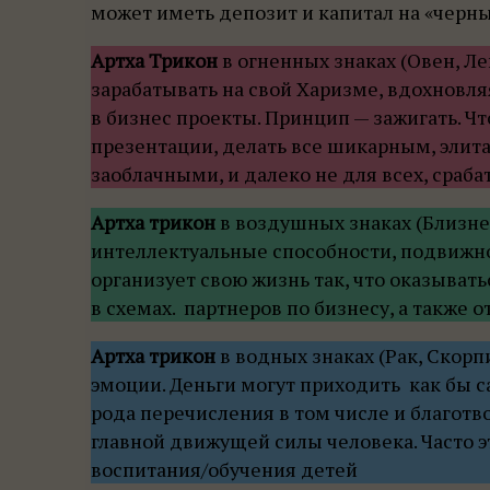
может иметь депозит и капитал на «черны
Артха Трикон
в огненных знаках (Овен, Ле
зарабатывать на свой Харизме, вдохновля
в бизнес проекты. Принцип — зажигать. Чт
презентации, делать все шикарным, элит
заоблачными, и далеко не для всех, сраба
Артха трикон
в воздушных знаках (Близне
интеллектуальные способности, подвижно
организует свою жизнь так, что оказыват
в схемах. партнеров по бизнесу, а также о
Артха трикон
в водных знаках (Рак, Скорп
эмоции. Деньги могут приходить как бы са
рода перечисления в том числе и благот
главной движущей силы человека. Часто э
воспитания/обучения детей