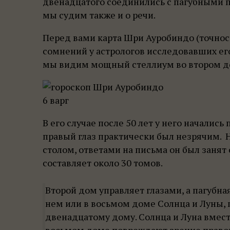
двенадцатого соединились с пагубными п
мы судим также и о речи.
Перед вами карта Шри Ауробиндо (точнос
сомнений у астрологов исследовавших его 
мы видим мощный стеллиум во втором д
6 варг
В его случае после 50 лет у него началис
правый глаз практически был незрячим. Н
столом, ответами на письма он был занят 
составляет около 30 томов.
Второй дом управляет глазами, а пагубна
нем или в восьмом доме Солнца и Луны, п
двенадцатому дому. Солнца и Луна вместе
восьмом доме повреждают зрение правого