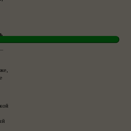
ь
 —
же,
е
акой
ный