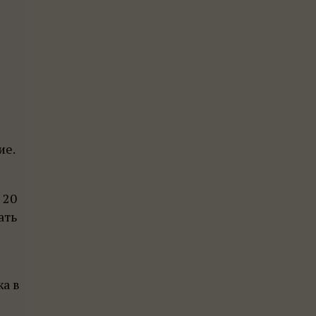
ие.
 20
ать
а в