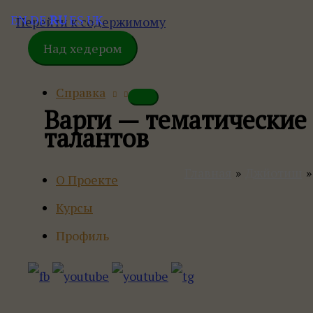
EN
DE
RU
ES
UK
Перейти к содержимому
Над хедером
Справка
Варги — тематические 
талантов
Главная
Джйотиш
О Проекте
Курсы
Профиль