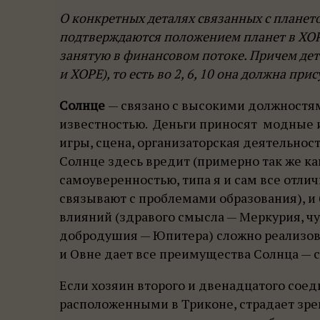
О конкретных деталях связанных с плането
подтверждаются положением планет в ХОР
занятую в финансовом потоке. Причем дет
и ХОРЕ), то есть во 2, 6, 10 она должна при
Солнце
— связано с высокими должностя
известностью. Деньги приносят модные и
игры, сцена, организаторская деятельност
Солнце здесь вредит (примерно так же ка
самоуверенностью, типа я и сам все отли
связывают с проблемами образования), и 
влияний (здравого смысла — Меркурия, чу
добродушия — Юпитера) сложно реализоват
и Овне дает все преимущества Солнца — с
Если хозяин второго и двенадцатого сое
расположенными в Триконе, страдает зрени