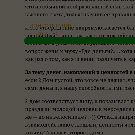
что из обычной необразованной сельской
высшего света, только научив ее правильн
КОНСУЛЬТАЦИЯ
И это утверждение напрямую касается бла
Статьи
зрения Джйотиша, так как этот дом обозн
человека и даже семейную жизнь
. Вполн
вопрос жены к мужу «Где деньги?»… хотя м
как раз о том, как эти вещи различить в ка
За тему денег, накоплений и ценностей в 
если 2 Дом пустой, это вовсе не значит, ч
сами деньги, а нашу способность ими рас
2 дом соответствует лицу, и показывает 
правда ли молодой человек в мерседесе и
же — но на велосипеде? ;-)) Отсюда напр
взаимодействию с людьми, ценности чело
хозяин Тельца и второго дома.