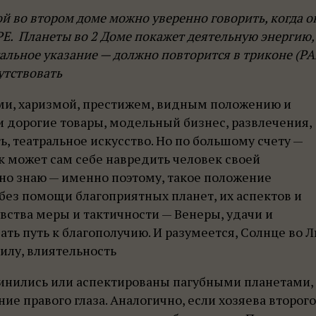
й во втором доме можно уверенно говорить, когда о
Е. Планеты во 2 Доме покажет деятельную энергию,
альное указание — должно повторится в триконе (Р
сутствовать
ми, харизмой, престижем, видным положению и
 дорогие товары, модельный бизнес, развлечения,
ь, театральное искусство. Но по большому счету —
к может сам себе навредить человек своей
чно знаю — именно поэтому, такое положение
без помощи благоприятных планет, их аспектов и
вства меры и тактичности — Венеры, удачи и
ь путь к благополучию. И разумеется, Солнце во Л
илу, влиятельность
динились или аспектированы пагубными планетами,
е правого глаза. Аналогично, если хозяева второго