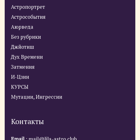
Астропортрет
Астрособытия
Аюрведа
Без рубрики
Джйотиш
Дух Времени
Затмения
И-Цзин
КУРСЫ
Мутации, Ингрессии
Контакты
Email
: mail@lila-astro.club