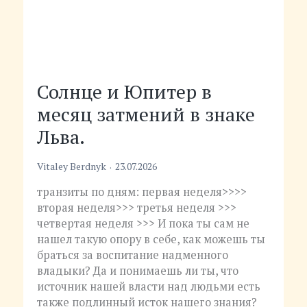
Солнце
Новолуние
Ретро
Новолуние
Апрельские
Март
и
в
Петля
и
тезисы
2026
Солнце и Юпитер в
Юпитер
Пунарвасу
Меркурия,
транзиты
Хирона,
транзиты
месяц затмений в знаке
в
с
новолуние
мая
апрель
и
месяц
ретро
и
2026,
2026
Лунное
Льва.
затмений
Меркурием.
транзиты
Уран
затмение.
в
Июль
июня
в
Преодоление
Vitaley Berdnyk
23.07.2026
знаке
2026.
2026.
Близнецах
Сатурна
транзиты по дням: первая неделя>>>>
Льва.
вторая неделя>>> третья неделя >>>
четвертая неделя >>> И пока ты сам не
нашел такую опору в себе, как мо­жешь ты
браться за воспитание надменного
владыки? Да и понимаешь ли ты, что
источник нашей власти над людьми есть
также подлинный исток нашего знания?