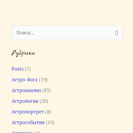
П
о
Рубрики
и
с
Posts
(7)
к
Астро-йога
(19)
:
Астроанализ
(83)
Астрология
(20)
Астропортрет
(8)
Астрособытия
(10)