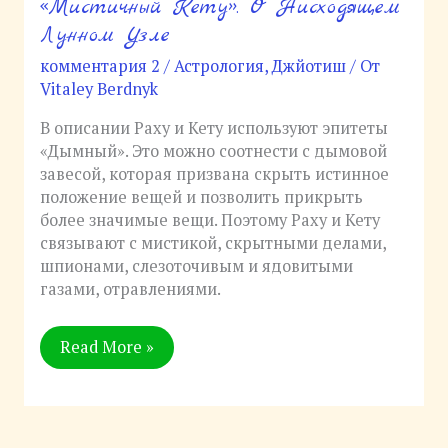
«Мистичный Кету». О Нисходящем
«Мистичный
Кету».
Лунном Узле
О
комментария 2
/
Астрология
,
Джйотиш
/ От
Нисходящем
Vitaley Berdnyk
Лунном
Узле
В описании Раху и Кету используют эпитеты
«Дымный». Это можно соотнести с дымовой
завесой, которая призвана скрыть истинное
положение вещей и позволить прикрыть
более значимые вещи. Поэтому Раху и Кету
связывают с мистикой, скрытными делами,
шпионами, слезоточивым и ядовитыми
газами, отравлениями.
Read More »