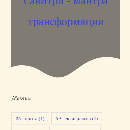
Савитри - мантра
трансформации
Метки
26 ворота
(1)
59 гексаграмма
(1)