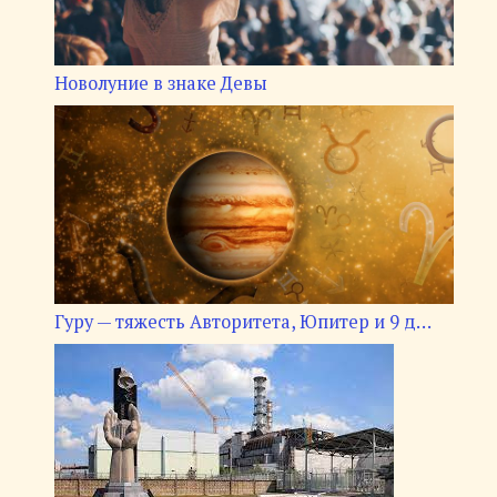
Новолуние в знаке Девы
Гуру — тяжесть Авторитета, Юпитер и 9 д…