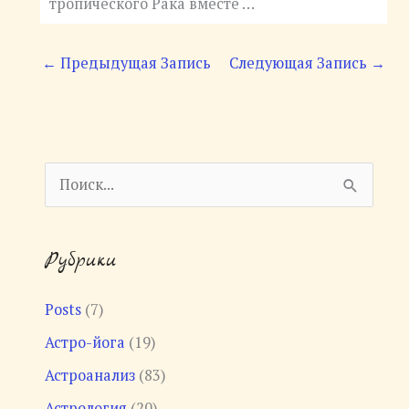
тропического Рака вместе …
←
Предыдущая Запись
Следующая Запись
→
П
о
и
Рубрики
с
к
Posts
(7)
:
Астро-йога
(19)
Астроанализ
(83)
Астрология
(20)