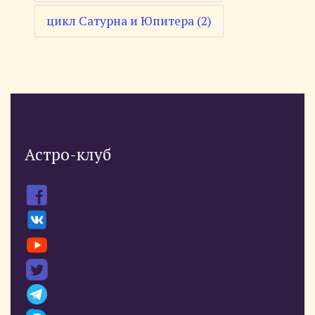
цикл Сатурна и Юпитера
(2)
Астро-клуб