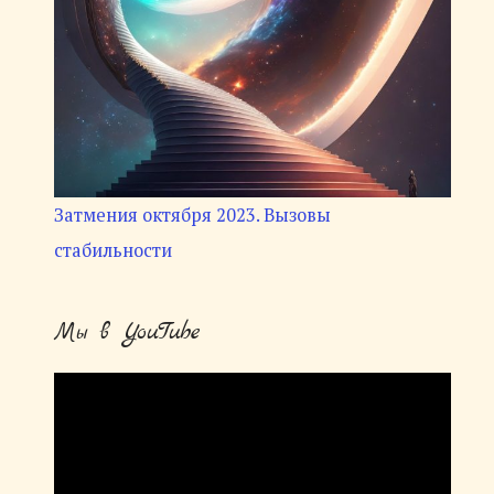
Затмения октября 2023. Вызовы
стабильности
Мы в YouTube
В
и
д