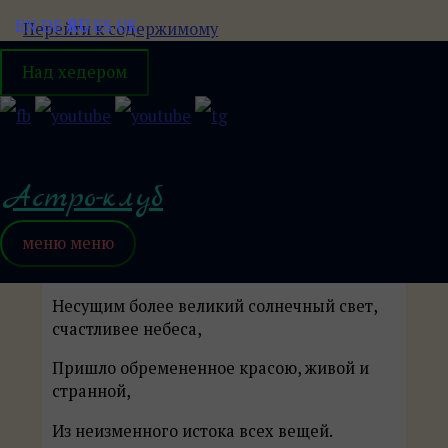
EN
DE
RU
ES
UK
Перейти к содержимому
Над хедером
Книга 4. Песнь 3. Призыв
к поиску
Главная
Книга 4. Песнь 3. Призыв к поиску
Астро-клуб
меню
меню
Утро, что казалось ликом нового творения,
Несущим более великий солнечный свет,
счастливее небеса,
Пришло обремененное красою, живой и
странной,
Из неизменного истока всех вещей.