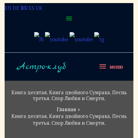
Перейти
EN
DE
RU
ES
UK
Над
к
содержимому
хедером
меню
Астро-клуб
меню
Книга десятая. Книга двойного Сумрака. Песнь
третья. Спор Любви и Смерти.
Главная
Книга десятая. Книга двойного Сумрака. Песнь
третья. Спор Любви и Смерти.