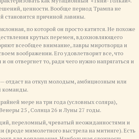
арактеризовать как мутационный «Тяни-Толкай».
ешений, ценности. Вообще период Трампа не
й становится причиной лавины.
клонная, по которой он просто катится. Не похоже
ществления крутых перемен, вдохновляющего
воряют всеобщее внимание, лавры миротворца и
своем воображении. Его удовлетворит все, что
 он отвергнет то, ради чего нужно напрягаться и
 — отдаст на откуп молодым, амбициозным или
й команды.
айней мере на три года (условных соляра),
Венеры 25 , Солнца 26 и Луны 27 годы.
ющий, переломный, чреватый неожиданностями и
 (вроде мимолетного выстрела на митинге). Есть
роект для воплощения. Наибольшая сложность —