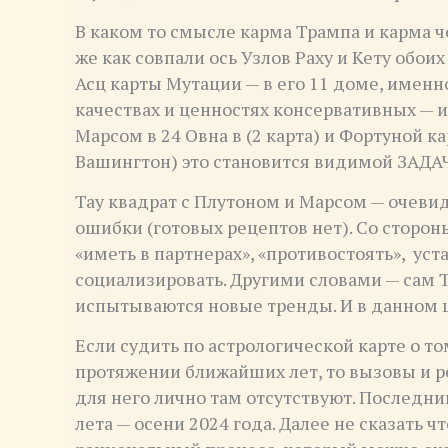
В каком то смысле карма Трампа и карма ч
же как совпали ось Узлов Раху и Кету обои
Асц карты Мутации — в его 11 доме, именно 
качествах и ценностях консервативных — и
Марсом в 24 Овна в (2 карта) и Фортуной к
Вашингтон) это становится видимой ЗАДА
Тау квадрат с Плутоном и Марсом — очев
ошибки (готовых рецептов нет). Со сторо
«иметь в партнерах», «противостоять», ус
социализировать. Другими словами — сам 
испытываются новые тренды. И в данном ц
Если судить по астрологической карте о т
протяжении ближайших лет, то вызовы и р
для него лично там отсутствуют. Последни
лета — осени 2024 года. Далее не сказать ч