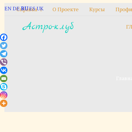
Перейти
EN
DE
RU
ES
UK
Справка
О Проекте
Курсы
Профи
к
содержимому
Астро-клуб
Г
Главн