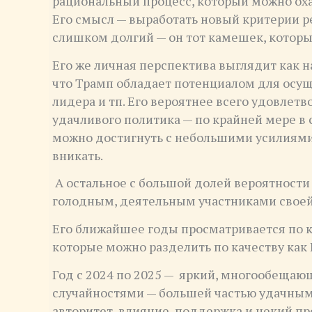
рациональный процесс, который можно ох
Его смысл — выработать новый критерии р
слишком долгий — он тот камешек, которы
Его же личная перспектива выглядит как на
что Трамп обладает потенциалом для осу
лидера и тп. Его вероятнее всего удовлет
удачливого политика — по крайней мере в 
можно достигнуть с небольшими усилиями и
вникать.
А остальное с большой долей вероятности
голодным, деятельным участниками свое
Его ближайшее годы просматривается по кр
которые можно разделить по качеству как 
Год с 2024 по 2025 — яркий, многообеща
случайностями — большей частью удачными
авторитет, влияние, поддержка и некий п