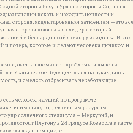
одной стороны Раху и Уран со стороны Солнца в
Предназначении искать и находить ценности и
нная сторона, акцентированная затмением — это вс
унная сторона показывает лидера, который
жесткий и беспардонный стиль руководства. И это
 и потерь, которые и делают человека циником и
Трампа, очень напоминает проблемы и вызовы
йти в Ураническое Будущее, имея на руках лишь
димость, и смелось отбрасывать неработающие
 есть человек, идущий по программе
славе, вниманию, коллективным ресурсам,
го упр солнечного стеллиума — Меркурий, и
ротивостоят Плутону в 24 градусе Козерога в карте
человека в данном цикле.