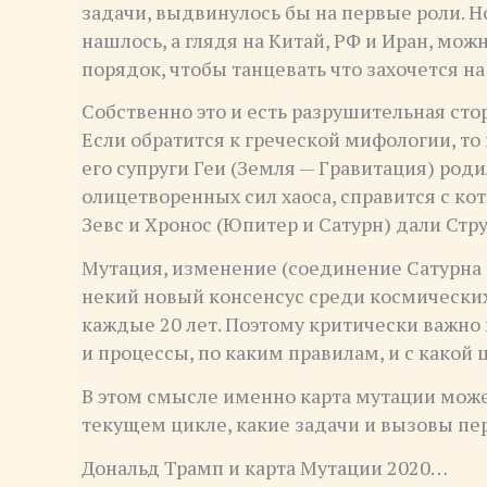
задачи, выдвинулось бы на первые роли. Н
нашлось, а глядя на Китай, РФ и Иран, мо
порядок, чтобы танцевать что захочется на
Собственно это и есть разрушительная стор
Если обратится к греческой мифологии, то 
его супруги Геи (Земля — Гравитация) род
олицетворенных сил хаоса, справится с к
Зевс и Хронос (Юпитер и Сатурн) дали Стру
Мутация, изменение (соединение Сатурна 
некий новый консенсус среди космических
каждые 20 лет. Поэтому критически важно
и процессы, по каким правилам, и с какой 
В этом смысле именно карта мутации може
текущем цикле, какие задачи и вызовы пе
Дональд Трамп и карта Мутации 2020…