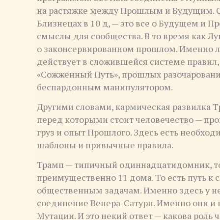
на растяжке между Прошлым и Будущим. С 
Близнецах в 10 д, — это все о Будущем и 
смыслы для сообщества. В то время как Лу
о законсервированном прошлом. Именно л
действует в сложившейся системе правил, 
«Сожженный Путь», прошлых разочарований
беспардонным манипулятором.
Другими словами, кармическая развилка 
перед которыми стоит человечество — про
груз и опыт Прошлого. Здесь есть необхо
шаблоны и привычные правила.
Трамп — типичный одиннадцатидомник, то
преимущественно 11 дома. То есть путь к 
общественным задачам. Именно здесь у не
соединение Венера-Сатурн. Именно они и п
Мутации. И это некий ответ — какова роль 