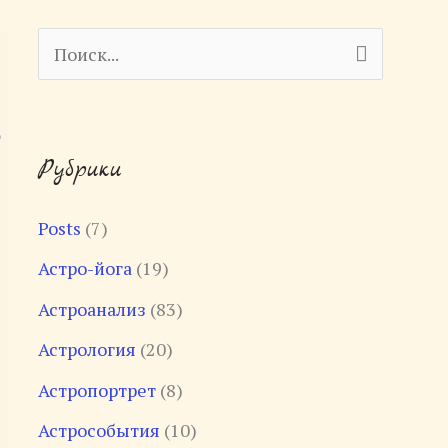
П
о
и
Рубрики
с
к
Posts
(7)
:
Астро-йога
(19)
Астроанализ
(83)
Астрология
(20)
Астропортрет
(8)
Астрособытия
(10)