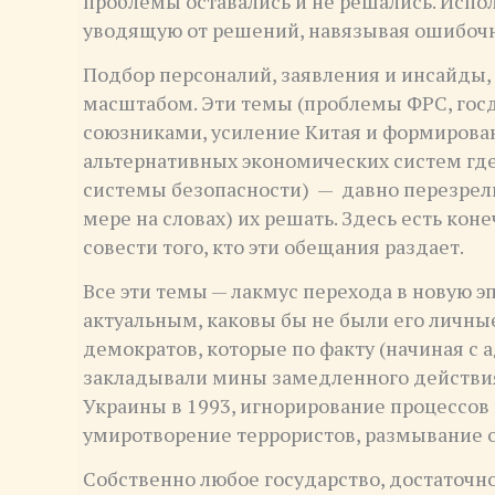
проблемы оставались и не решались. Испо
уводящую от решений, навязывая ошибочн
Подбор персоналий, заявления и инсайды
масштабом. Эти темы (проблемы ФРС, госд
союзниками, усиление Китая и формирова
альтернативных экономических систем гд
системы безопасности) — давно перезрели
мере на словах) их решать. Здесь есть коне
совести того, кто эти обещания раздает.
Все эти темы — лакмус перехода в новую эп
актуальным, каковы бы не были его личны
демократов, которые по факту (начиная с
закладывали мины замедленного действия
Украины в 1993, игнорирование процессов
умиротворение террористов, размывание о
Собственно любое государство, достаточн