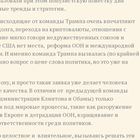
льзовали при этом популистскую повестку дня
ые тренды и стратегии..
, исходящие от команды Трампа очень впечатляют
олга, перехода на криптовалюты, отношения с
ние мягко говоря недружествуенных союзов и
е США нет места, реформа ООН и международной
. И именно команда Трампа вызвалась (по крайней
чно вопрос о цене слова политика, но это уже на
оху, и просто такая заявка уже делает человека
е качества. В отличии от предыдущей команды
 администрации Клинтона и Обамы) только
 под мировые процессы, такие как разоружение
 в Европе и деградация ООН, взращивание и
тветственности среди политиков.
о целостное и влиятельное, вызываясь решать эти