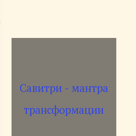
е
Савитри - мантра
трансформации