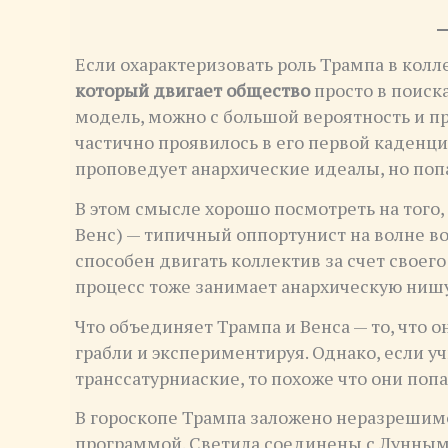
Если охарактеризовать роль Трампа в колл
который двигает общество
просто в поиск
модель, можно с большой вероятность и про
частично проявилось в его первой каденци
проповедует анархические идеалы, но поп
В этом смысле хорошо посмотреть на того,
Венс) — типичный оппортунист на волне в
способен двигать коллектив за счет своег
процесс тоже занимает анархическую ни
Что объединяет Трампа и Венса — то, что о
грабли и экспериментируя. Однако, если 
транссатурниаские, то похоже что они поп
В гороскопе Трампа заложено неразрешим
программой. Светила соединены с Лунным