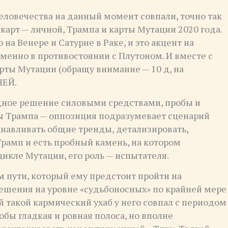
еловечества на данный момент совпали, точно так
х карт — личной, Трампа и карты Мутации 2020 года.
на Венере и Сатурне в Раке, и это акцент на
менно в противостоянии с Плутоном. И вместе с
арты Мутации (обращу внимание — 10 д, на
ЧЕЙ.
идное решение силовыми средствами, пробы и
ны Трампа — оппозиция подразумевает сценарий
танавливать общие тренды, детализировать,
Трамп и есть пробный камень, на котором
икле Мутации, его роль — испытателя.
ом пути, который ему предстоит пройти на
ешения на уровне «судьбоносных» по крайней мере
й такой кармический ухаб у него совпал с периодом
тобы гладкая и ровная полоса, но вполне