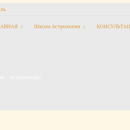
ль
ЛАВНАЯ
Школа Астрологии
КОНСУЛЬТА
Перспективы Трампа в «эпоху Водолея»
ая
Астроанализ
Перспективы Трампа в «эпоху Во