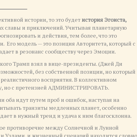
ективной истории, то это будет
история Эгоиста,
ах славы и приключений. Учитывая планетарную
гнозировать и действия, тем более, что это
и. Его модель — это позиция Авторитета, который с
адает в резонанс сообществу через Эмоции.
 кого Трамп взял в вице-президенты. (Джей Ди
озможностей, без собственной позиции, но который
о реалистичного восприятия. В коллективном
шу, но с претензией АДМИНИСТРИРОВАТЬ.
ни оба идут путем проб и ошибок, наступая на
учитывать транзиты медленных планет, особенно
адает в нужный тренд и удача к ним благосклонна.
ое противоречие между Солнечной и Лунной
и Узлами, и жизненный сценарий находится словн