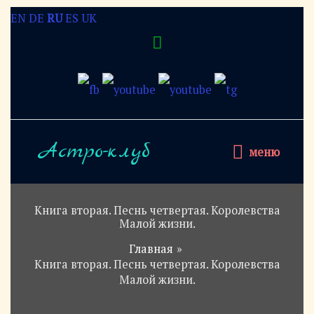
Перейти
EN
DE
RU
ES
UK
Над
к
содержимому
хедером
меню
Астро-клуб
меню
Книга вторая. Песнь четвертая. Королевства
Малой жизни.
Главная
Книга вторая. Песнь четвертая. Королевства
Малой жизни.