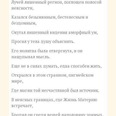
Лучей лишенный регион, поглощен полосой
неясности,
Казался безымянным, бестелесным и
бездомным,
Окутал лишенный видения аморфный ум,
Просил у тела душу объяснить.
Его молитва была отвергнута, и он
нащупывал мысль.
Еще не в силах думать, едва способен жить,
Открылся в этом странном, пигмейском
мире,
Где магии той несчастливой был источник.
В неясных границах, где Жизнь Материю
встречает,
Бродил он среди вещей наполовину зримых,