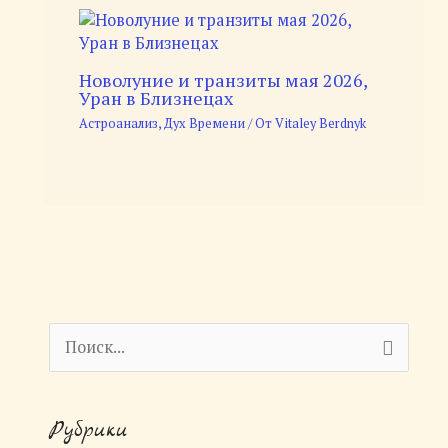
Новолуние и транзиты мая 2026,
Уран в Близнецах
Астроанализ
,
Дух Времени
/ От
Vitaley Berdnyk
П
о
и
Рубрики
с