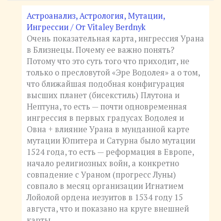
Астроанализ
,
Астрология
,
Мутации,
Ингрессии
/ От
Vitaley Berdnyk
Очень показательная карта, ингрессия Урана
в Близнецы. Почему ее важно понять?
Потому что это суть того что приходит, не
только о пресловутой «Эре Водолея» а о том,
что ближайшая подобная конфигурация
высших планет (бисекстиль) Плутона и
Нептуна, то есть — почти одновременная
ингрессия в первых градусах Водолея и
Овна + влияние Урана в мунданной карте
мутации Юпитера и Сатурна было мутации
1524 года, то есть — реформация в Европе,
начало религиозных войн, а конкретно
совпадение с Ураном (прогресс Луны)
совпало в месяц организации Игнатием
Лойолой ордена иезуитов в 1534 году 15
августа, что и показано на круге внешней
карты.