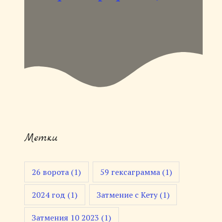
Метки
26 ворота
(1)
59 гексаграмма
(1)
2024 год
(1)
Затмение с Кету
(1)
Затмения 10 2023
(1)