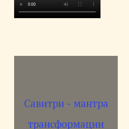
Савитри - мантра
трансформации