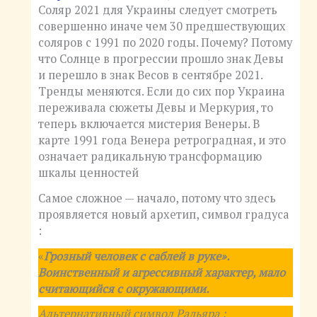
Соляр 2021 для Украины следует смотреть
совершенно иначе чем 30 предшествующих
соляров с 1991 по 2020 годы. Почему? Потому
что Солнце в прогрессии прошло знак Девы
и перешло в знак Весов в сентябре 2021.
Тренды меняются. Если до сих пор Украина
переживала сюжеты Девы и Меркурия, то
теперь включается мистерия Венеры. В
карте 1991 года Венера ретроградная, и это
означает радикальную трансформацию
шкалы ценностей
Самое сложное — начало, потому что здесь
проявляется новый архетип, символ градуса
:
«
Грозный человек с саблей в руке».
Воинственный и агрессивный характер, мало
считающийся с окружающими.
Альтернативный символ Радьяра :