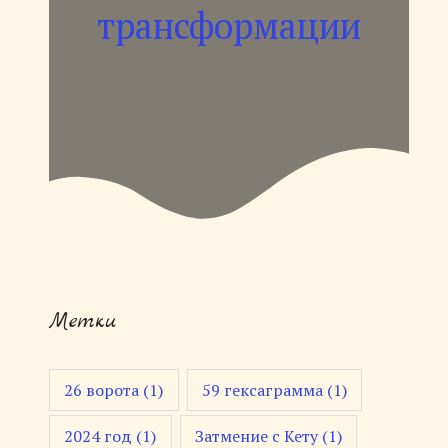
трансформации
Метки
26 ворота
(1)
59 гексаграмма
(1)
2024 год
(1)
Затмение с Кету
(1)