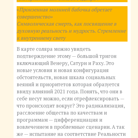
«
Пронзенная молнией бабочка обретает
совершенство»
Символическая смерть, как посвящение в
духовную реальность и мудрость. Стремление
к внутреннему свету
В карте соляра можно увидеть
подтверждение этому — большой тригон
включающий Венеру, Сатурн и Раху. Это
новые условия и новая конфигурация
обстоятельств, новая шкала социальных
веяний и приоритетов которая образуется
ввиду влияний 2021 года. Понять, что они в
себе несут можно, если отрефлексировать —
что происходит вокруг? Это радикализация,
расслоение общества по качествам и
программам — дифференциация и
вовлечением в проблемные сценарии. А так
же — испытание на соответствие Реальности