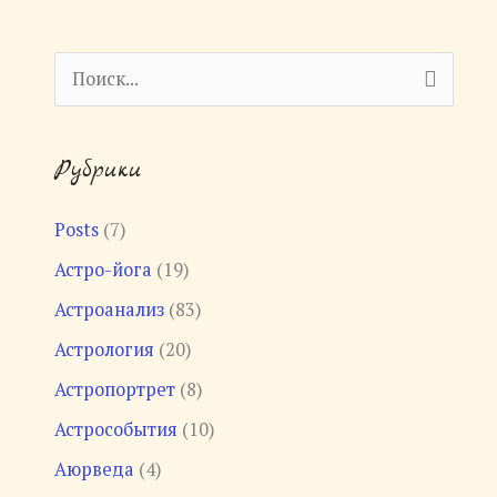
П
о
и
Рубрики
с
к
Posts
(7)
:
Астро-йога
(19)
Астроанализ
(83)
Астрология
(20)
Астропортрет
(8)
Астрособытия
(10)
Аюрведа
(4)