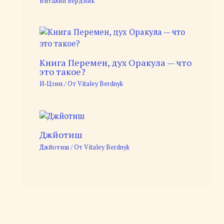
Виталий Бердник
Книга Перемен, дух Оракула — что
это такое?
И-Цзин
/ От
Vitaley Berdnyk
Джйотиш
Джйотиш
/ От
Vitaley Berdnyk