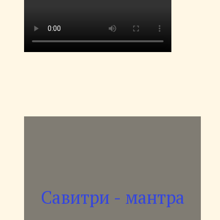
Савитри - мантра