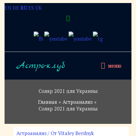
Перейти
EN
DE
RU
ES
UK
Над
к
содержимому
хедером
меню
Астро-клуб
меню
Соляр 2021 для Украины
Главная
Астроанализ
Соляр 2021 для Украины
Астроанализ
/ От
Vitaley Berdnyk